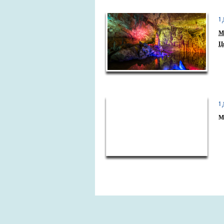
1
М
Ц
1
М