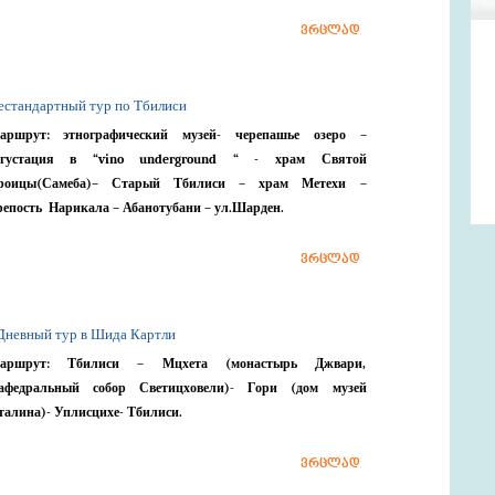
ვრცლად
естандартный тур по Тбилиси
аршрут: этнографический музей- черепашье озеро –
егустация в “
vino
underground
“ - храм Святой
роицы(Самеба)– Старый Тбилиси – храм Метехи –
репость Нарикала – Абанотубани – ул.Шарден.
ვრცლად
 Дневный тур в Шида Картли
аршрут: Тбилиси – Мцхета (монастырь Джвари,
афедральный собор Светицховели)- Гори (дом музей
талина)- Уплисцихе- Тбилиси.
ვრცლად