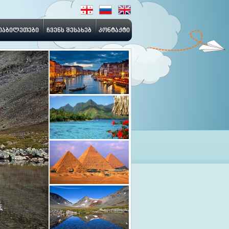
იაბილეთები
ჩვენს შესახებ
კონტაქტი