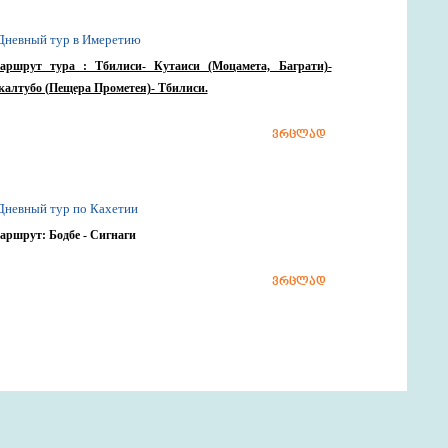
 Дневный тур в Имеретию
аршрут тура : Тбилиси- Кутаиси (Моцамета, Баграти)-
калтубо (Пещера Прометея)- Тбилиси.
ვრცლად
 Дневный тур по Кахетии
аршрут: Бодбе - Сигнаги
ვრცლად