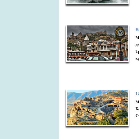
Н
М
д
Т
к
1
М
К
С