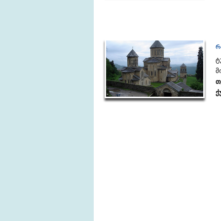
რ
ტ
მ
თ
ქ