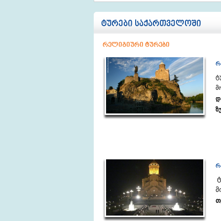
ტურები საქართველოში
რელიგიური ტურები
რ
ტ
მ
დ
ზ
რ
ტ
მ
თ